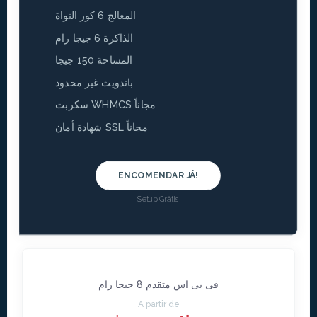
المعالج 6 كور النواة
الذاكرة 6 جيجا رام
المساحة 150 جيجا
باندويث غير محدود
سكربت WHMCS مجاناً
شهادة أمان SSL مجاناً
ENCOMENDAR JÁ!
Setup Grátis
فى بى اس متقدم 8 جيجا رام
A partir de