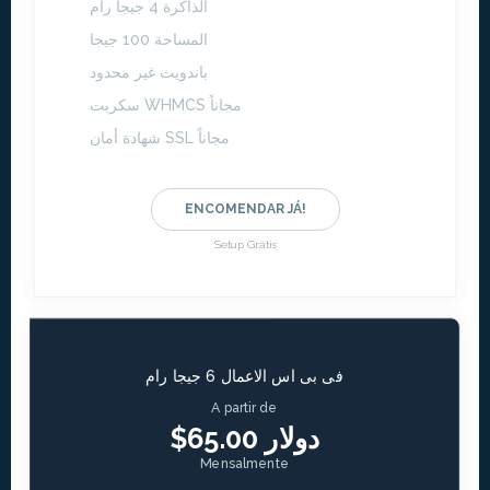
الذاكرة 4 جيجا رام
المساحة 100 جيجا
باندويث غير محدود
سكربت WHMCS مجاناً
شهادة أمان SSL مجاناً
ENCOMENDAR JÁ!
Setup Grátis
فى بى اس الاعمال 6 جيجا رام
A partir de
$65.00 دولار
Mensalmente