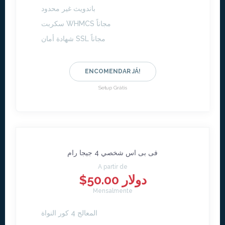
باندويث غير محدود
سكربت WHMCS مجاناً
شهادة أمان SSL مجاناً
ENCOMENDAR JÁ!
Setup Grátis
فى بى اس شخصي 4 جيجا رام
A partir de
$50.00 دولار
Mensalmente
المعالج 4 كور النواة