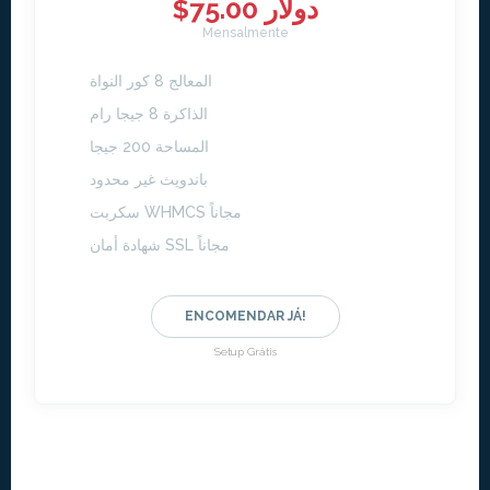
$75.00 دولار
Mensalmente
المعالج 8 كور النواة
الذاكرة 8 جيجا رام
المساحة 200 جيجا
باندويث غير محدود
سكربت WHMCS مجاناً
شهادة أمان SSL مجاناً
ENCOMENDAR JÁ!
Setup Grátis