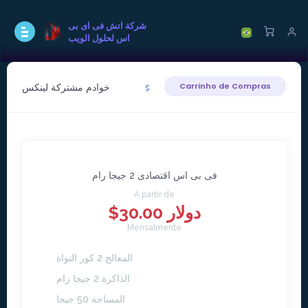
شركة اتش فى اى بى
اس لحلول الويب
خوادم مشتركة لينكس
Carrinho de Compras
فى بى اس اقتصادى 2 جيجا رام
A partir de
$30.00 دولار
Mensalmente
المعالج 2 كور النواة
الذاكرة 2 جيجا رام
المساحة 50 جيجا