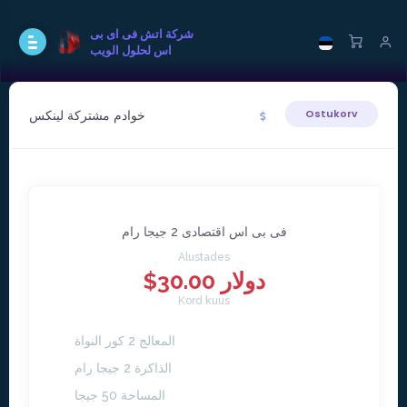
شركة اتش فى اى بى
اس لحلول الويب
خوادم مشتركة لينكس
Ostukorv
فى بى اس اقتصادى 2 جيجا رام
Alustades
$30.00 دولار
Kord kuus
المعالج 2 كور النواة
الذاكرة 2 جيجا رام
المساحة 50 جيجا