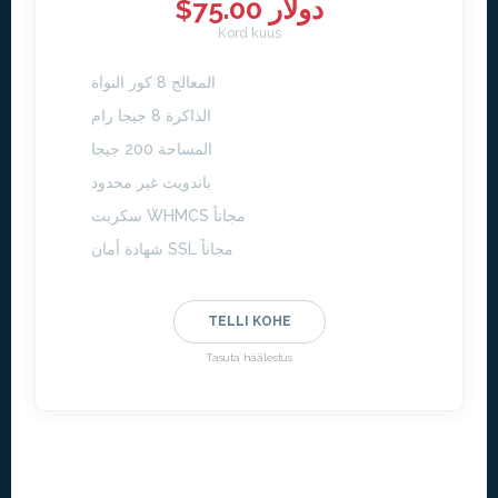
$75.00 دولار
Kord kuus
المعالج 8 كور النواة
الذاكرة 8 جيجا رام
المساحة 200 جيجا
باندويث غير محدود
سكربت WHMCS مجاناً
شهادة أمان SSL مجاناً
TELLI KOHE
Tasuta häälestus