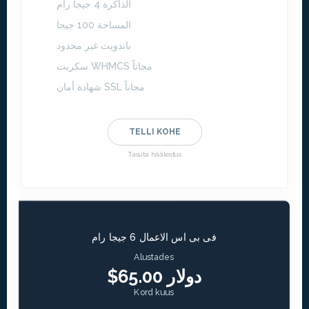
الذاكرة 4 جيجا رام
المساحة 100 جيجا
باندويث غير محدود
سكربت WHMCS مجاناً
شهادة أمان SSL مجاناً
TELLI KOHE
Tasuta häälestus
فى بى اس الاعمال 6 جيجا رام
Alustades
$65.00 دولار
Kord kuus