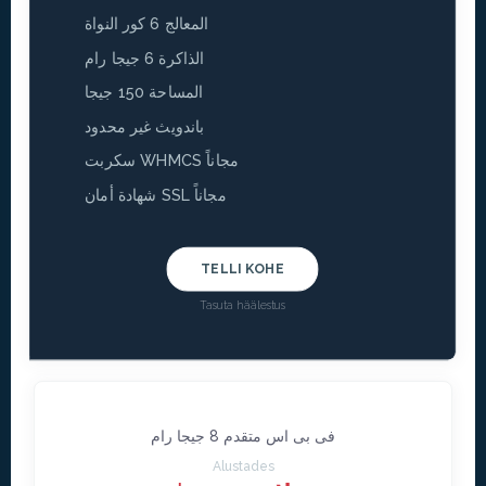
المعالج 6 كور النواة
الذاكرة 6 جيجا رام
المساحة 150 جيجا
باندويث غير محدود
سكربت WHMCS مجاناً
شهادة أمان SSL مجاناً
TELLI KOHE
Tasuta häälestus
فى بى اس متقدم 8 جيجا رام
Alustades