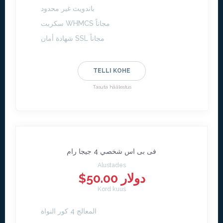
باندويث غير محدود
سكربت WHMCS مجاناً
شهادة أمان SSL مجاناً
TELLI KOHE
Tasuta häälestus
فى بى اس شخصي 4 جيجا رام
Alustades
$50.00 دولار
Kord kuus
المعالج 4 كور النواة