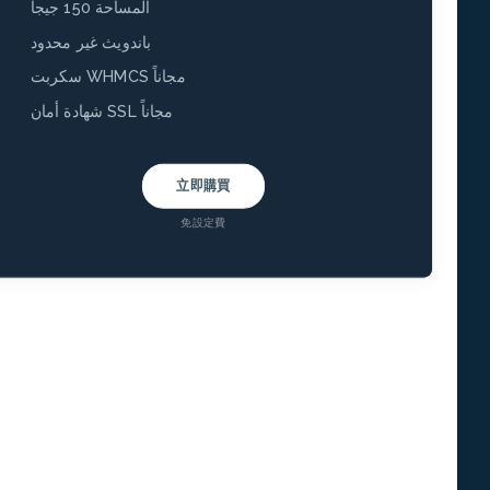
المساحة 150 جيجا
باندويث غير محدود
سكربت WHMCS مجاناً
شهادة أمان SSL مجاناً
立即購買
免設定費