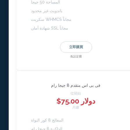
المساحة 50 جيجا
باندويث غير محدود
سكربت WHMCS مجاناً
شهادة أمان SSL مجاناً
立即購買
免設定費
فى بى اس متقدم 8 جيجا رام
從開始
$75.00 دولار
月繳
المعالج 8 كور النواة
الذاكرة 8 جيجا رام