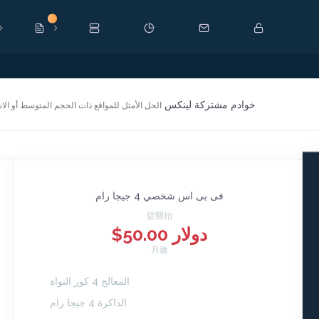
新
خوادم مشتركة لينكس
الحل الأمثل للمواقع ذات الحجم المتوسط أو ال
فى بى اس شخصي 4 جيجا رام
從開始
$50.00 دولار
月繳
المعالج 4 كور النواة
الذاكرة 4 جيجا رام