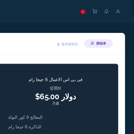
購物車
選擇貨幣別
فى بى اس الاعمال 6 جيجا رام
從開始
$65.00 دولار
月繳
المعالج 6 كور النواة
الذاكرة 6 جيجا رام