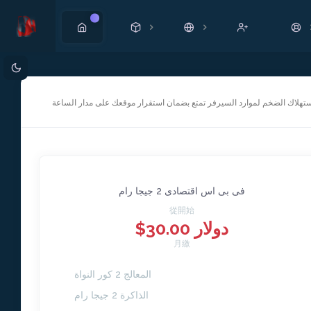
新
استهلاك الضخم لموارد السيرفر تمتع بضمان استقرار موقعك على مدار الساعة
فى بى اس اقتصادى 2 جيجا رام
從開始
$30.00 دولار
月繳
المعالج 2 كور النواة
الذاكرة 2 جيجا رام