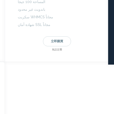
المساحة 100 جيجا
باندويث غير محدود
سكربت WHMCS مجاناً
شهادة أمان SSL مجاناً
立即購買
免設定費