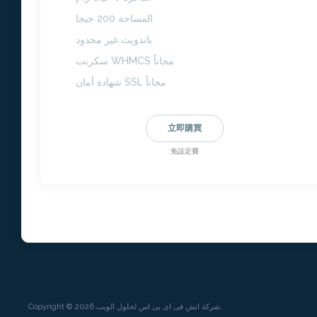
المساحة 200 جيجا
باندويث غير محدود
سكربت WHMCS مجاناً
شهادة أمان SSL مجاناً
立即購買
免設定費
Copyright © 2026 شركة اتش فى اى بى اس لحلول الويب.