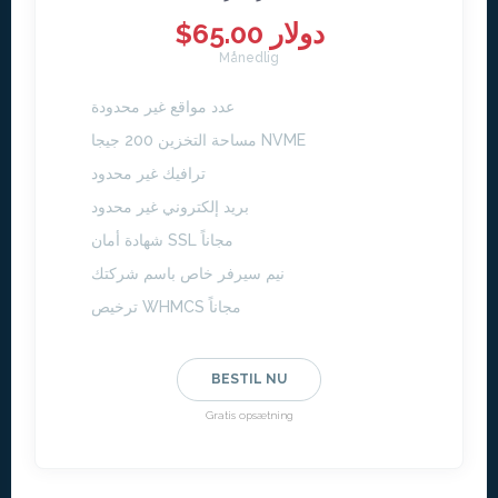
$65.00 دولار
Månedlig
عدد مواقع غير محدودة
مساحة التخزين 200 جيجا NVME
ترافيك غير محدود
بريد إلكتروني غير محدود
شهادة أمان SSL مجاناً
نيم سيرفر خاص باسم شركتك
ترخيص WHMCS مجاناً
BESTIL NU
Gratis opsætning