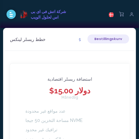
شركة اتش فى اى بى
اس لحلول الويب
خطط ريسلر لينكس
Bestillingskurv
استضافة ريسلر اقتصادية
$15.00 دولار
Månedlig
عدد مواقع غير محدودة
مساحة التخزين 50 جيجا NVME
ترافيك غير محدود