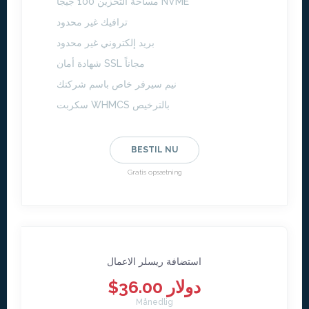
مساحة التخزين 100 جيجا NVME
ترافيك غير محدود
بريد إلكتروني غير محدود
شهادة أمان SSL مجاناً
نيم سيرفر خاص باسم شركتك
سكربت WHMCS بالترخيص
BESTIL NU
Gratis opsætning
استضافة ريسلر الاعمال
$36.00 دولار
Månedlig