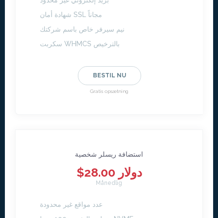
بريد إلكتروني غير محدود
شهادة أمان SSL مجاناً
نيم سيرفر خاص باسم شركتك
سكربت WHMCS بالترخيص
BESTIL NU
Gratis opsætning
استضافة ريسلر شخصية
$28.00 دولار
Månedlig
عدد مواقع غير محدودة