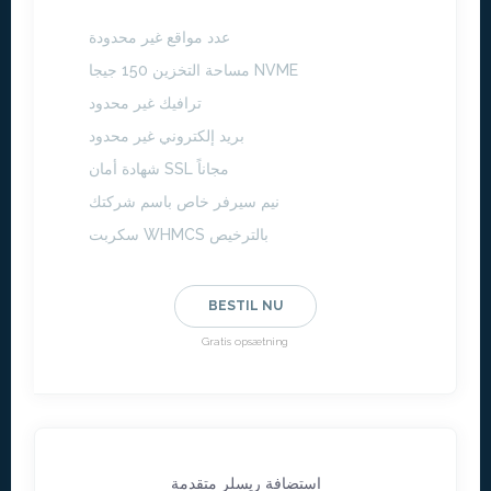
عدد مواقع غير محدودة
مساحة التخزين 150 جيجا NVME
ترافيك غير محدود
بريد إلكتروني غير محدود
شهادة أمان SSL مجاناً
نيم سيرفر خاص باسم شركتك
سكربت WHMCS بالترخيص
BESTIL NU
Gratis opsætning
استضافة ريسلر متقدمة