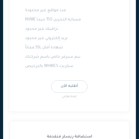
عدد مواقع غير محدودة
مساحة التخزين 150 جيجا NVME
ترافيك غير محدود
بريد إلكتروني غير محدود
شهادة أمان SSL مجاناً
نيم سيرفر خاص باسم شركتك
سكربت WHMCS بالترخيص
أطلبه الآن
إعداد مجاني
استضافة ريسلر متقدمة