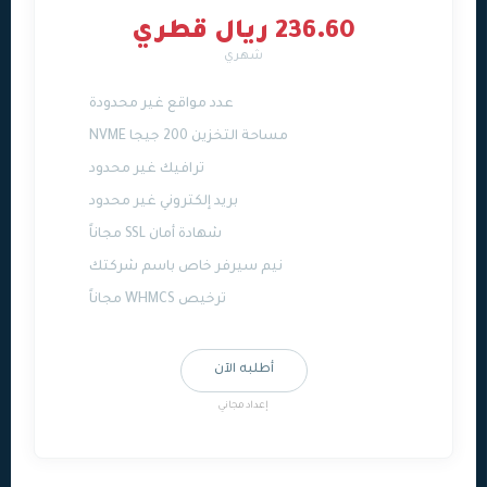
236.60 ريال قطري
شهري
عدد مواقع غير محدودة
مساحة التخزين 200 جيجا NVME
ترافيك غير محدود
بريد إلكتروني غير محدود
شهادة أمان SSL مجاناً
نيم سيرفر خاص باسم شركتك
ترخيص WHMCS مجاناً
أطلبه الآن
إعداد مجاني