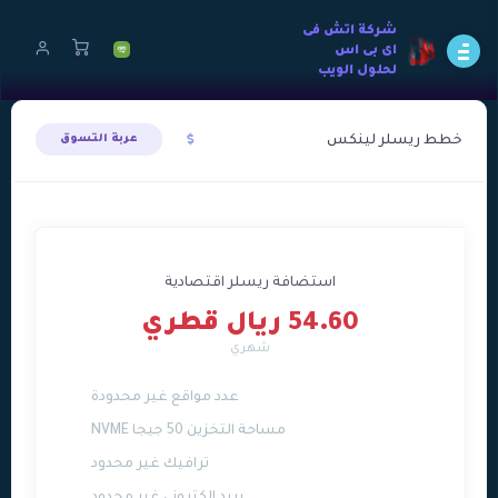
شركة اتش فى
اى بى اس
لحلول الويب
خطط ريسلر لينكس
عربة التسوق
استضافة ريسلر اقتصادية
54.60 ريال قطري
شهري
عدد مواقع غير محدودة
مساحة التخزين 50 جيجا NVME
ترافيك غير محدود