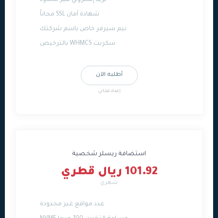
بريد إلكتروني غير محدود
شهادة أمان SSL مجاناً
نيم سيرفر خاص باسم شركتك
سكربت WHMCS بالترخيص
أطلبه الآن
إعداد مجاني
استضافة ريسلر شخصية
101.92 ريال قطري
شهري
عدد مواقع غير محدودة