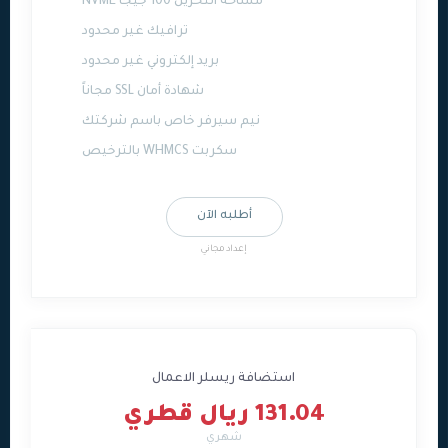
مساحة التخزين 100 جيجا NVME
ترافيك غير محدود
بريد إلكتروني غير محدود
شهادة أمان SSL مجاناً
نيم سيرفر خاص باسم شركتك
سكربت WHMCS بالترخيص
أطلبه الآن
إعداد مجاني
استضافة ريسلر الاعمال
131.04 ريال قطري
شهري