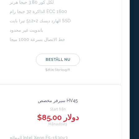
لكل كور 3.80 جيجا هرتز
الذاكرة 32 جيجا رام ECC 1600
الهارد ديسك 2×512 تيرا بايت SSD
باندويث غير محدود
خط الاتصال بسرعة 1000 ميجا
BESTÄLL NU
$28.00 Startavgift
سيرفر مخصص HV45
Start från
$85.00 دولار
Månadsvis
المعالج Intel Xeon E5-1630v3