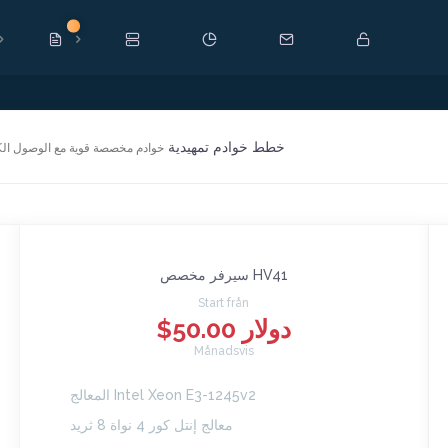
Ny
خطط خوادم تمهيدية
خوادم مخصصة قوية مع الوصول الكا
سيرفر مخصص HV41
Start från
$50.00 دولار
Månadsvis
المعالج Intel Xeon E3-1245v2
معالج إنتل كور 4 نواة 8 ثريد