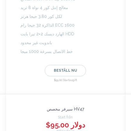
معالج إنتل كور 4 نواة 8 ثريد
لكل كور 3.80 جيجا هرتز
الذاكرة 32 جيجا رام ECC 1600
الهارد ديسك 2×2 تيرا بايت HDD
باندويث غير محدود
خط الاتصال بسرعة 1000 ميجا
BESTÄLL NU
$55.00 Startavgift
سيرفر مخصص HV47
Start från
$95.00 دولار