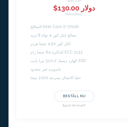
Start från
$130.00 دولار
Månadsvis
المعالج Intel Core i7-7700K
معالج إنتل كور 4 نواة 8 ثريد
لكل كور 4.50 جيجا هرتز
الذاكرة 64 جيجا رام ECC 2133
الهارد ديسك 2×512 تيرا بايت SSD
باندويث غير محدود
خط الاتصال بسرعة 1000 ميجا
BESTÄLL NU
$99.00 Startavgift