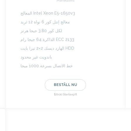
Månadsvis
المعالج Intel Xeon E5-1650v3
معالج إنتل كور 6 نواة 12 ثريد
لكل كور 3.80 جيجا هرتز
الذاكرة 64 جيجا رام ECC 2133
الهارد ديسك 2×2 تيرا بايت HDD
باندويث غير محدود
خط الاتصال بسرعة 1000 ميجا
BESTÄLL NU
$70.00 Startavgift