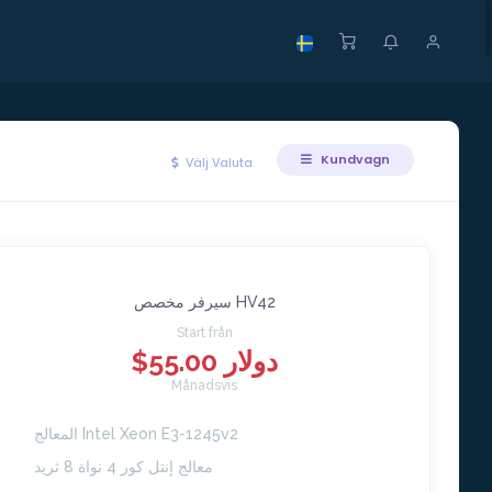
Kundvagn
Välj Valuta
سيرفر مخصص HV42
Start från
$55.00 دولار
Månadsvis
المعالج Intel Xeon E3-1245v2
معالج إنتل كور 4 نواة 8 ثريد