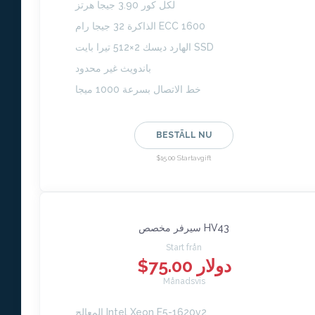
لكل كور 3.90 جيجا هرتز
الذاكرة 32 جيجا رام ECC 1600
الهارد ديسك 2×512 تيرا بايت SSD
باندويث غير محدود
خط الاتصال بسرعة 1000 ميجا
BESTÄLL NU
$15.00 Startavgift
سيرفر مخصص HV43
Start från
$75.00 دولار
Månadsvis
المعالج Intel Xeon E5-1620v2