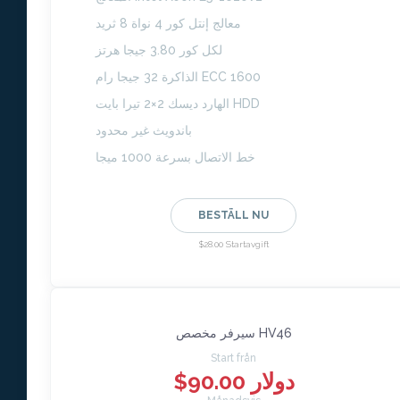
معالج إنتل كور 4 نواة 8 ثريد
لكل كور 3.80 جيجا هرتز
الذاكرة 32 جيجا رام ECC 1600
الهارد ديسك 2×2 تيرا بايت HDD
باندويث غير محدود
خط الاتصال بسرعة 1000 ميجا
BESTÄLL NU
$28.00 Startavgift
سيرفر مخصص HV46
Start från
$90.00 دولار