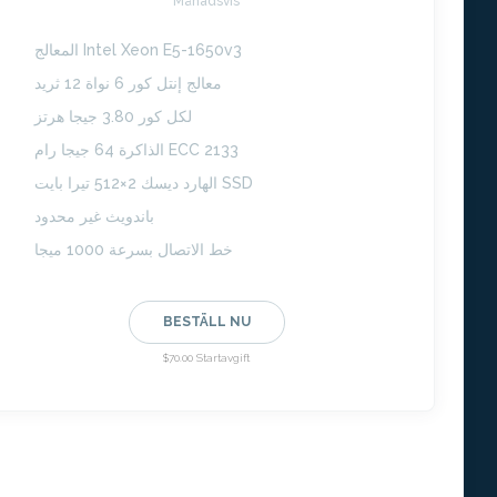
Månadsvis
المعالج Intel Xeon E5-1650v3
معالج إنتل كور 6 نواة 12 ثريد
لكل كور 3.80 جيجا هرتز
الذاكرة 64 جيجا رام ECC 2133
الهارد ديسك 2×512 تيرا بايت SSD
باندويث غير محدود
خط الاتصال بسرعة 1000 ميجا
BESTÄLL NU
$70.00 Startavgift