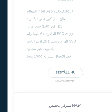
Månadsvis
المعالج Intel Xeon E5-1630v3
معالج إنتل كور 4 نواة 8 ثريد
لكل كور 3.80 جيجا هرتز
الذاكرة 64 جيجا رام ECC 2133
الهارد ديسك 2×512 تيرا بايت SSD
باندويث غير محدود
خط الاتصال بسرعة 1000 ميجا
BESTÄLL NU
$65.00 Startavgift
سيرفر مخصص HV49