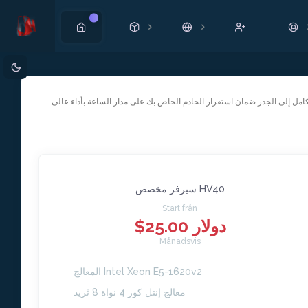
Ny
مل إلى الجذر ضمان استقرار الخادم الخاص بك على مدار الساعة بأداء عالى
سيرفر مخصص HV40
Start från
$25.00 دولار
Månadsvis
المعالج Intel Xeon E5-1620v2
معالج إنتل كور 4 نواة 8 ثريد