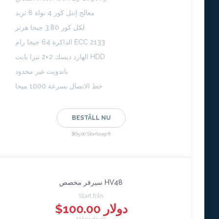
معالج إنتل كور 4 نواة 8 ثريد
لكل كور 3.80 جيجا هرتز
الذاكرة 64 جيجا رام ECC 2133
الهارد ديسك 2×2 تيرا بايت HDD
باندويث غير محدود
خط الاتصال بسرعة 1000 ميجا
BESTÄLL NU
$65.00 Startavgift
سيرفر مخصص HV48
Start från
$100.00 دولار