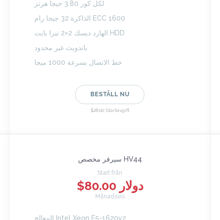
لكل كور 3.80 جيجا هرتز
الذاكرة 32 جيجا رام ECC 1600
الهارد ديسك 2×2 تيرا بايت HDD
باندويث غير محدود
خط الاتصال بسرعة 1000 ميجا
BESTÄLL NU
$28.00 Startavgift
سيرفر مخصص HV44
Start från
$80.00 دولار
Månadsvis
المعالج Intel Xeon E5-1620v2