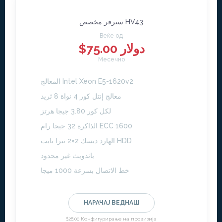
سيرفر مخصص HV43
Веќе од
$75.00 دولار
Месечно
المعالج Intel Xeon E5-1620v2
معالج إنتل كور 4 نواة 8 ثريد
لكل كور 3.80 جيجا هرتز
الذاكرة 32 جيجا رام ECC 1600
الهارد ديسك 2×2 تيرا بايت HDD
باندويث غير محدود
خط الاتصال بسرعة 1000 ميجا
НАРАЧАЈ ВЕДНАШ
$28.00 Конфигурирање на провизија