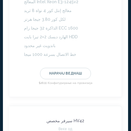
المعالج Intel Xeon E3-1245v2
معالج إنتل كور 4 نواة 8 ثريد
لكل كور 3.80 جيجا هرتز
الذاكرة 32 جيجا رام ECC 1600
الهارد ديسك 2×2 تيرا بايت HDD
باندويث غير محدود
خط الاتصال بسرعة 1000 ميجا
НАРАЧАЈ ВЕДНАШ
$28.00 Конфигурирање на провизија
سيرفر مخصص HV42
Веќе од