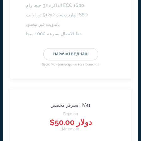
الذاكرة 32 جيجا رام ECC 1600
الهارد ديسك 2×512 تيرا بايت SSD
باندويث غير محدود
خط الاتصال بسرعة 1000 ميجا
НАРАЧАЈ ВЕДНАШ
$15.00 Конфигурирање на провизија
سيرفر مخصص HV41
Веќе од
$50.00 دولار
Месечно