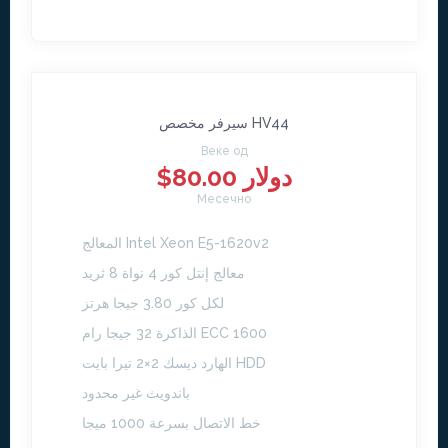
سيرفر مخصص HV44
Веќе од
$80.00 دولار
Месечно
المعالج Intel Xeon E5-1620v2
معالج إنتل كور 4 نواة 8 ثريد
لكل كور 3.80 جيجا هرتز
الذاكرة 32 جيجا رام ECC 1600
الهارد ديسك 2×2 تيرا بايت HDD
باندويث غير محدود
خط الاتصال بسرعة 1000 ميجا