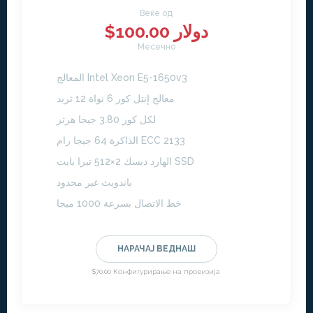
Веќе од
$100.00 دولار
Месечно
المعالج Intel Xeon E5-1650v3
معالج إنتل كور 6 نواة 12 ثريد
لكل كور 3.80 جيجا هرتز
الذاكرة 64 جيجا رام ECC 2133
الهارد ديسك 2×512 تيرا بايت SSD
باندويث غير محدود
خط الاتصال بسرعة 1000 ميجا
НАРАЧАЈ ВЕДНАШ
$70.00 Конфигурирање на провизија