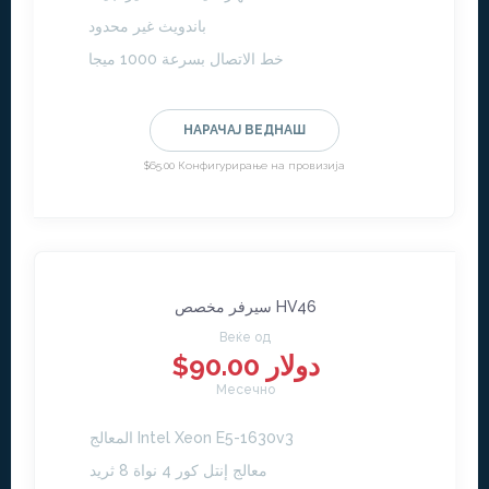
باندويث غير محدود
خط الاتصال بسرعة 1000 ميجا
НАРАЧАЈ ВЕДНАШ
$65.00 Конфигурирање на провизија
سيرفر مخصص HV46
Веќе од
$90.00 دولار
Месечно
المعالج Intel Xeon E5-1630v3
معالج إنتل كور 4 نواة 8 ثريد