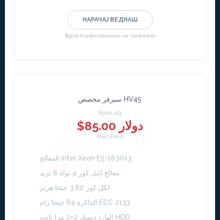
НАРАЧАЈ ВЕДНАШ
$55.00 Конфигурирање на провизија
سيرفر مخصص HV45
Веќе од
$85.00 دولار
Месечно
المعالج Intel Xeon E5-1630v3
معالج إنتل كور 4 نواة 8 ثريد
لكل كور 3.80 جيجا هرتز
الذاكرة 64 جيجا رام ECC 2133
الهارد ديسك 2×2 تيرا بايت HDD