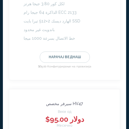
لكل كور 3.80 جيجا هرتز
الذاكرة 64 جيجا رام ECC 2133
الهارد ديسك 2×512 تيرا بايت SSD
باندويث غير محدود
خط الاتصال بسرعة 1000 ميجا
НАРАЧАЈ ВЕДНАШ
$65.00 Конфигурирање на провизија
سيرفر مخصص HV47
Веќе од
$95.00 دولار
Месечно