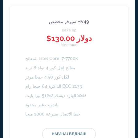
سيرفر مخصص HV49
Веќе од
$130.00 دولار
Месечно
المعالج Intel Core i7-7700K
معالج إنتل كور 4 نواة 8 ثريد
لكل كور 4.50 جيجا هرتز
الذاكرة 64 جيجا رام ECC 2133
الهارد ديسك 2×512 تيرا بايت SSD
باندويث غير محدود
خط الاتصال بسرعة 1000 ميجا
НАРАЧАЈ ВЕДНАШ