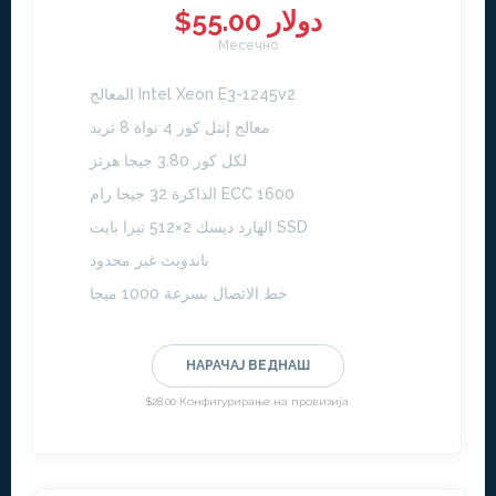
$55.00 دولار
Месечно
المعالج Intel Xeon E3-1245v2
معالج إنتل كور 4 نواة 8 ثريد
لكل كور 3.80 جيجا هرتز
الذاكرة 32 جيجا رام ECC 1600
الهارد ديسك 2×512 تيرا بايت SSD
باندويث غير محدود
خط الاتصال بسرعة 1000 ميجا
НАРАЧАЈ ВЕДНАШ
$28.00 Конфигурирање на провизија