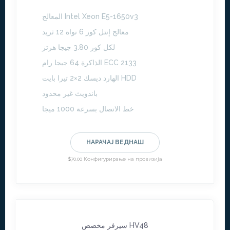
المعالج Intel Xeon E5-1650v3
معالج إنتل كور 6 نواة 12 ثريد
لكل كور 3.80 جيجا هرتز
الذاكرة 64 جيجا رام ECC 2133
الهارد ديسك 2×2 تيرا بايت HDD
باندويث غير محدود
خط الاتصال بسرعة 1000 ميجا
НАРАЧАЈ ВЕДНАШ
$70.00 Конфигурирање на провизија
سيرفر مخصص HV48