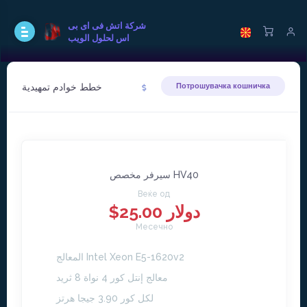
شركة اتش فى اى بى
اس لحلول الويب
خطط خوادم تمهيدية
Потрошувачка кошничка
سيرفر مخصص HV40
Веќе од
$25.00 دولار
Месечно
المعالج Intel Xeon E5-1620v2
معالج إنتل كور 4 نواة 8 ثريد
لكل كور 3.90 جيجا هرتز