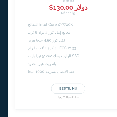
Start fra
$130.00 دولار
Månedlig
المعالج Intel Core i7-7700K
معالج إنتل كور 4 نواة 8 ثريد
لكل كور 4.50 جيجا هرتز
الذاكرة 64 جيجا رام ECC 2133
الهارد ديسك 2×512 تيرا بايت SSD
باندويث غير محدود
خط الاتصال بسرعة 1000 ميجا
BESTIL NU
$99.00 Oprettelse