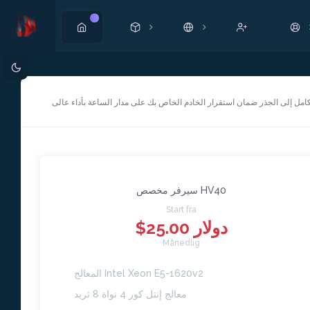
Ny
مل إلى الجذر ضمان استقرار الخادم الخاص بك على مدار الساعة بأداء عالى
سيرفر مخصص HV40
Start fra
$25.00 دولار
Månedlig
المعالج Intel Xeon E5-1620v2
معالج إنتل كور 4 نواة 8 ثريد