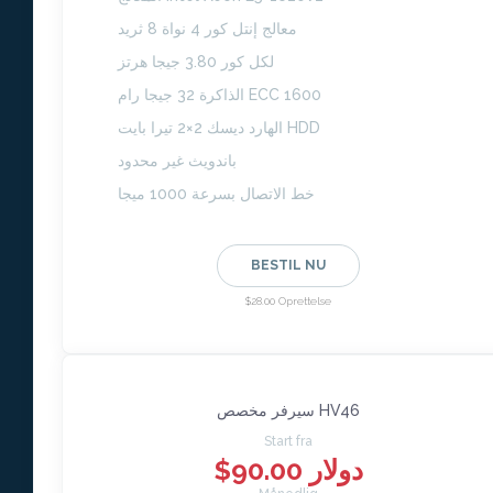
معالج إنتل كور 4 نواة 8 ثريد
لكل كور 3.80 جيجا هرتز
الذاكرة 32 جيجا رام ECC 1600
الهارد ديسك 2×2 تيرا بايت HDD
باندويث غير محدود
خط الاتصال بسرعة 1000 ميجا
BESTIL NU
$28.00 Oprettelse
سيرفر مخصص HV46
Start fra
$90.00 دولار