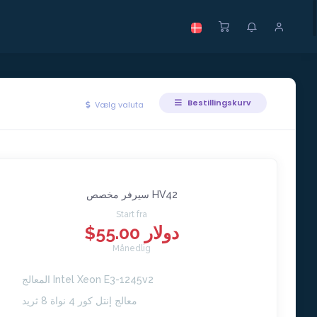
Bestillingskurv
Vælg valuta
سيرفر مخصص HV42
Start fra
$55.00 دولار
Månedlig
المعالج Intel Xeon E3-1245v2
معالج إنتل كور 4 نواة 8 ثريد