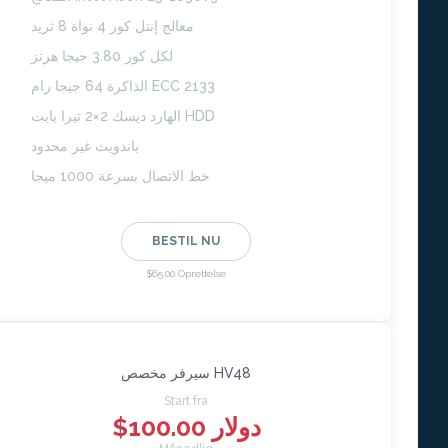
معالج إنتل كور 4 نواة 8 ثريد
لكل كور 3.80 جيجا هرتز
الذاكرة 64 جيجا رام ECC 2133
الهارد ديسك 2×2 تيرا بايت HDD
باندويث غير محدود
خط الاتصال بسرعة 1000 ميجا
BESTIL NU
$65.00 Oprettelse
سيرفر مخصص HV48
Start fra
$100.00 دولار