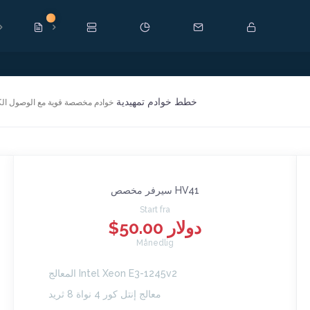
Ny
خطط خوادم تمهيدية
خوادم مخصصة قوية مع الوصول الكا
سيرفر مخصص HV41
Start fra
$50.00 دولار
Månedlig
المعالج Intel Xeon E3-1245v2
معالج إنتل كور 4 نواة 8 ثريد