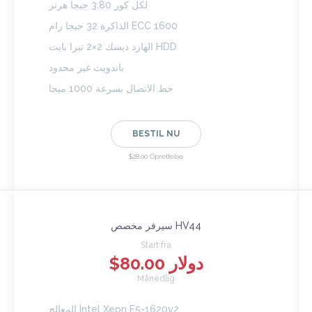
لكل كور 3.80 جيجا هرتز
الذاكرة 32 جيجا رام ECC 1600
الهارد ديسك 2×2 تيرا بايت HDD
باندويث غير محدود
خط الاتصال بسرعة 1000 ميجا
BESTIL NU
$28.00 Oprettelse
سيرفر مخصص HV44
Start fra
$80.00 دولار
Månedlig
المعالج Intel Xeon E5-1620v2