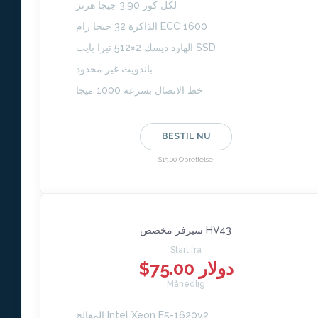
لكل كور 3.90 جيجا هرتز
الذاكرة 32 جيجا رام ECC 1600
الهارد ديسك 2×512 تيرا بايت SSD
باندويث غير محدود
خط الاتصال بسرعة 1000 ميجا
BESTIL NU
$15.00 Oprettelse
سيرفر مخصص HV43
Start fra
$75.00 دولار
Månedlig
المعالج Intel Xeon E5-1620v2