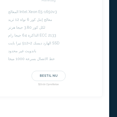
Månedlig
المعالج Intel Xeon E5-1650v3
معالج إنتل كور 6 نواة 12 ثريد
لكل كور 3.80 جيجا هرتز
الذاكرة 64 جيجا رام ECC 2133
الهارد ديسك 2×512 تيرا بايت SSD
باندويث غير محدود
خط الاتصال بسرعة 1000 ميجا
BESTIL NU
$70.00 Oprettelse