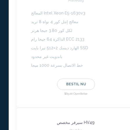
Månedlig
المعالج Intel Xeon E5-1630v3
معالج إنتل كور 4 نواة 8 ثريد
لكل كور 3.80 جيجا هرتز
الذاكرة 64 جيجا رام ECC 2133
الهارد ديسك 2×512 تيرا بايت SSD
باندويث غير محدود
خط الاتصال بسرعة 1000 ميجا
BESTIL NU
$65.00 Oprettelse
سيرفر مخصص HV49