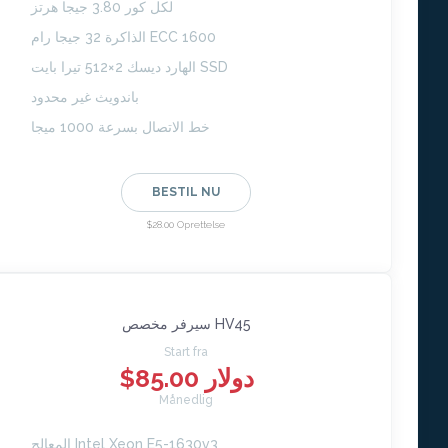
لكل كور 3.80 جيجا هرتز
الذاكرة 32 جيجا رام ECC 1600
الهارد ديسك 2×512 تيرا بايت SSD
باندويث غير محدود
خط الاتصال بسرعة 1000 ميجا
BESTIL NU
$28.00 Oprettelse
سيرفر مخصص HV45
Start fra
$85.00 دولار
Månedlig
المعالج Intel Xeon E5-1630v3