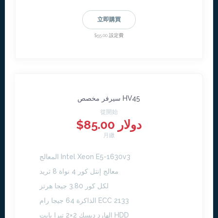
立即購買
$55.00 設定費
سيرفر مخصص HV45
從開始
$85.00 دولار
月繳
المعالج Intel Xeon E5-1630v3
معالج إنتل كور 4 نواة 8 ثريد
لكل كور 3.80 جيجا هرتز
الذاكرة 64 جيجا رام ECC 2133
الهارد ديسك 2×2 تيرا بايت HDD