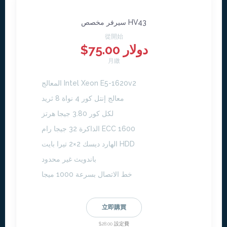
سيرفر مخصص HV43
從開始
$75.00 دولار
月繳
المعالج Intel Xeon E5-1620v2
معالج إنتل كور 4 نواة 8 ثريد
لكل كور 3.80 جيجا هرتز
الذاكرة 32 جيجا رام ECC 1600
الهارد ديسك 2×2 تيرا بايت HDD
باندويث غير محدود
خط الاتصال بسرعة 1000 ميجا
立即購買
$28.00 設定費