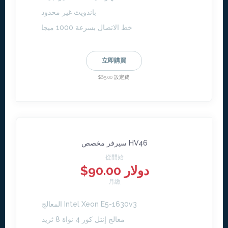
باندويث غير محدود
خط الاتصال بسرعة 1000 ميجا
立即購買
$65.00 設定費
سيرفر مخصص HV46
從開始
$90.00 دولار
月繳
المعالج Intel Xeon E5-1630v3
معالج إنتل كور 4 نواة 8 ثريد