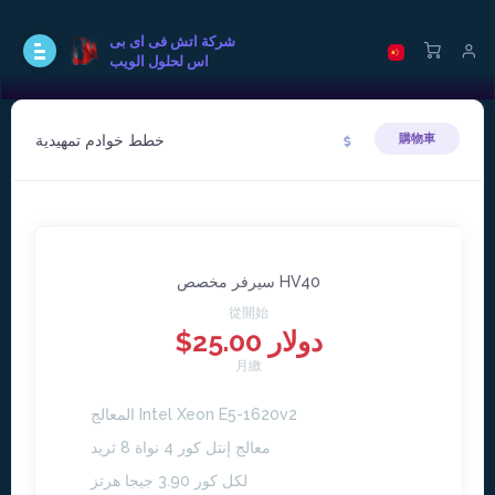
شركة اتش فى اى بى
اس لحلول الويب
خطط خوادم تمهيدية
購物車
سيرفر مخصص HV40
從開始
$25.00 دولار
月繳
المعالج Intel Xeon E5-1620v2
معالج إنتل كور 4 نواة 8 ثريد
لكل كور 3.90 جيجا هرتز