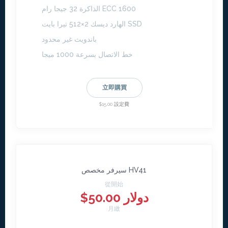
الذاكرة 32 جيجا رام ECC 1600
الهارد ديسك 2×512 تيرا بايت SSD
باندويث غير محدود
خط الاتصال بسرعة 1000 ميجا
立即購買
$15.00 設定費
سيرفر مخصص HV41
從開始
$50.00 دولار
月繳