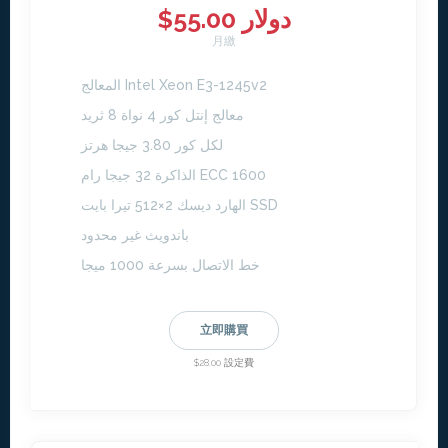
$55.00 دولار
月繳
المعالج Intel Xeon E3-1245v2
معالج إنتل كور 4 نواة 8 ثريد
لكل كور 3.80 جيجا هرتز
الذاكرة 32 جيجا رام ECC 1600
الهارد ديسك 2×512 تيرا بايت SSD
باندويث غير محدود
خط الاتصال بسرعة 1000 ميجا
立即購買
$28.00 設定費