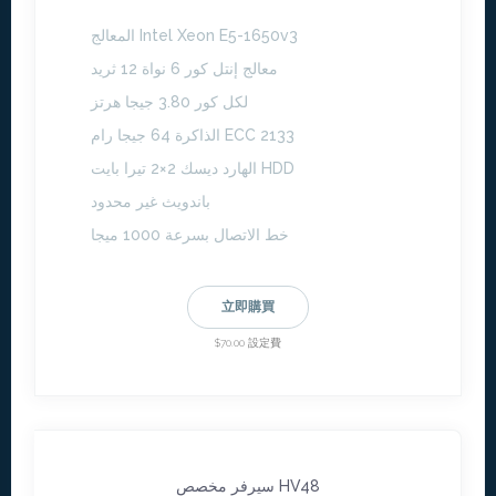
المعالج Intel Xeon E5-1650v3
معالج إنتل كور 6 نواة 12 ثريد
لكل كور 3.80 جيجا هرتز
الذاكرة 64 جيجا رام ECC 2133
الهارد ديسك 2×2 تيرا بايت HDD
باندويث غير محدود
خط الاتصال بسرعة 1000 ميجا
立即購買
$70.00 設定費
سيرفر مخصص HV48