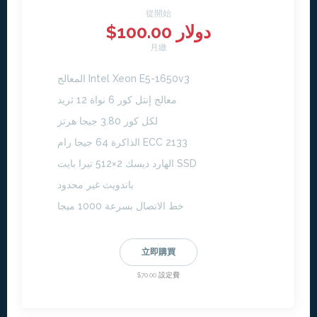
從開始
$100.00 دولار
月繳
المعالج Intel Xeon E5-1650v3
معالج إنتل كور 6 نواة 12 ثريد
لكل كور 3.80 جيجا هرتز
الذاكرة 64 جيجا رام ECC 2133
الهارد ديسك 2×512 تيرا بايت SSD
باندويث غير محدود
خط الاتصال بسرعة 1000 ميجا
立即購買
$70.00 設定費