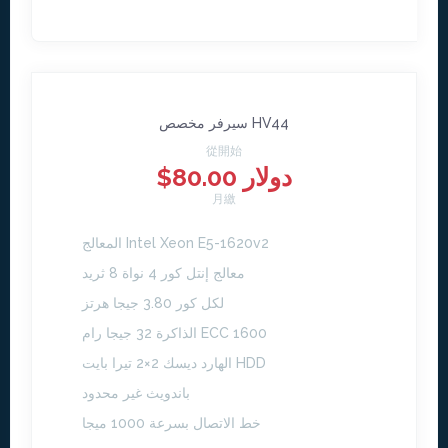
سيرفر مخصص HV44
從開始
$80.00 دولار
月繳
المعالج Intel Xeon E5-1620v2
معالج إنتل كور 4 نواة 8 ثريد
لكل كور 3.80 جيجا هرتز
الذاكرة 32 جيجا رام ECC 1600
الهارد ديسك 2×2 تيرا بايت HDD
باندويث غير محدود
خط الاتصال بسرعة 1000 ميجا