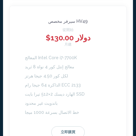
سيرفر مخصص HV49
從開始
$130.00 دولار
月繳
المعالج Intel Core i7-7700K
معالج إنتل كور 4 نواة 8 ثريد
لكل كور 4.50 جيجا هرتز
الذاكرة 64 جيجا رام ECC 2133
الهارد ديسك 2×512 تيرا بايت SSD
باندويث غير محدود
خط الاتصال بسرعة 1000 ميجا
立即購買