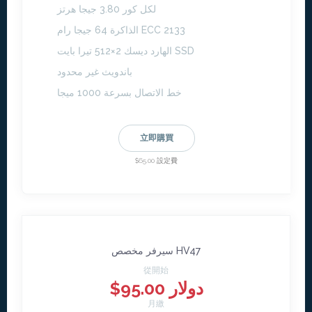
لكل كور 3.80 جيجا هرتز
الذاكرة 64 جيجا رام ECC 2133
الهارد ديسك 2×512 تيرا بايت SSD
باندويث غير محدود
خط الاتصال بسرعة 1000 ميجا
立即購買
$65.00 設定費
سيرفر مخصص HV47
從開始
$95.00 دولار
月繳