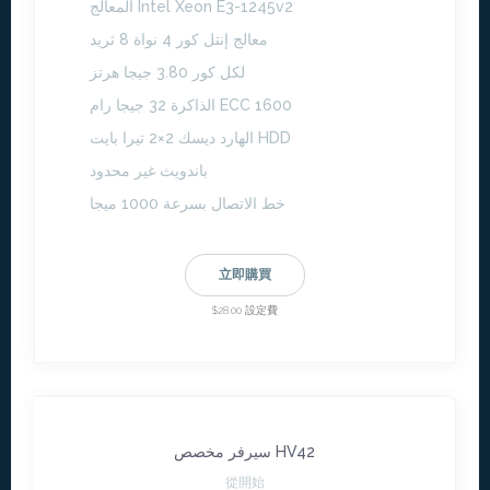
المعالج Intel Xeon E3-1245v2
معالج إنتل كور 4 نواة 8 ثريد
لكل كور 3.80 جيجا هرتز
الذاكرة 32 جيجا رام ECC 1600
الهارد ديسك 2×2 تيرا بايت HDD
باندويث غير محدود
خط الاتصال بسرعة 1000 ميجا
立即購買
$28.00 設定費
سيرفر مخصص HV42
從開始