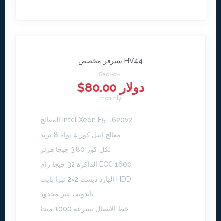
سيرفر مخصص HV44
Sadəcə..
$80.00 دولار
monthly
المعالج Intel Xeon E5-1620v2
معالج إنتل كور 4 نواة 8 ثريد
لكل كور 3.80 جيجا هرتز
الذاكرة 32 جيجا رام ECC 1600
الهارد ديسك 2×2 تيرا بايت HDD
باندويث غير محدود
خط الاتصال بسرعة 1000 ميجا