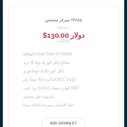
سيرفر مخصص HV49
Sadəcə..
$130.00 دولار
monthly
المعالج Intel Core i7-7700K
معالج إنتل كور 4 نواة 8 ثريد
لكل كور 4.50 جيجا هرتز
الذاكرة 64 جيجا رام ECC 2133
الهارد ديسك 2×512 تيرا بايت SSD
باندويث غير محدود
خط الاتصال بسرعة 1000 ميجا
İNDI SIFARIŞ ET