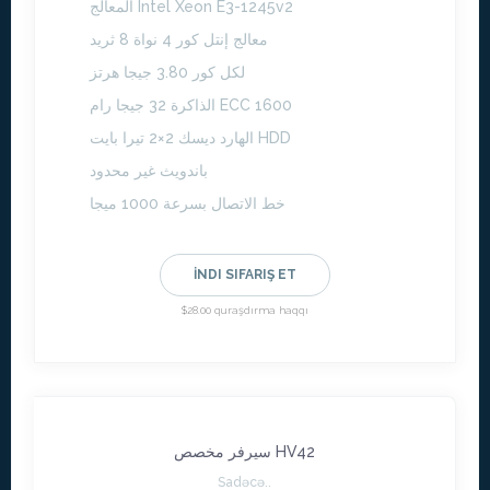
المعالج Intel Xeon E3-1245v2
معالج إنتل كور 4 نواة 8 ثريد
لكل كور 3.80 جيجا هرتز
الذاكرة 32 جيجا رام ECC 1600
الهارد ديسك 2×2 تيرا بايت HDD
باندويث غير محدود
خط الاتصال بسرعة 1000 ميجا
İNDI SIFARIŞ ET
$28.00 quraşdırma haqqı
سيرفر مخصص HV42
Sadəcə..