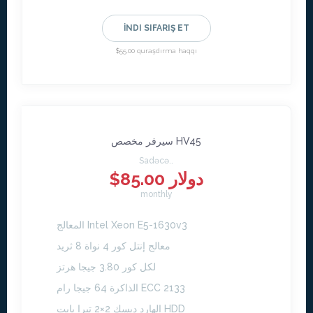
İNDI SIFARIŞ ET
$55.00 quraşdırma haqqı
سيرفر مخصص HV45
Sadəcə..
$85.00 دولار
monthly
المعالج Intel Xeon E5-1630v3
معالج إنتل كور 4 نواة 8 ثريد
لكل كور 3.80 جيجا هرتز
الذاكرة 64 جيجا رام ECC 2133
الهارد ديسك 2×2 تيرا بايت HDD