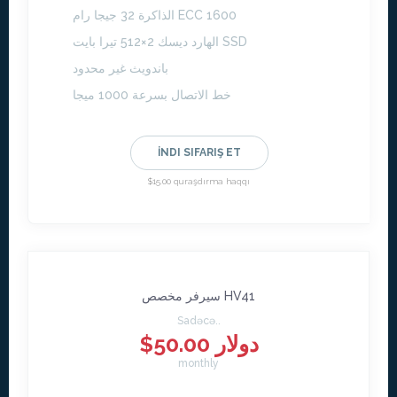
الذاكرة 32 جيجا رام ECC 1600
الهارد ديسك 2×512 تيرا بايت SSD
باندويث غير محدود
خط الاتصال بسرعة 1000 ميجا
İNDI SIFARIŞ ET
$15.00 quraşdırma haqqı
سيرفر مخصص HV41
Sadəcə..
$50.00 دولار
monthly