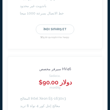
باندويث غير محدود
خط الاتصال بسرعة 1000 ميجا
İNDI SIFARIŞ ET
$65.00 quraşdırma haqqı
سيرفر مخصص HV46
Sadəcə..
$90.00 دولار
monthly
المعالج Intel Xeon E5-1630v3
معالج إنتل كور 4 نواة 8 ثريد