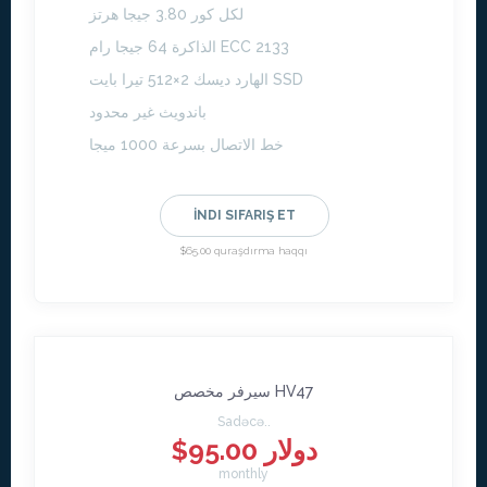
لكل كور 3.80 جيجا هرتز
الذاكرة 64 جيجا رام ECC 2133
الهارد ديسك 2×512 تيرا بايت SSD
باندويث غير محدود
خط الاتصال بسرعة 1000 ميجا
İNDI SIFARIŞ ET
$65.00 quraşdırma haqqı
سيرفر مخصص HV47
Sadəcə..
$95.00 دولار
monthly