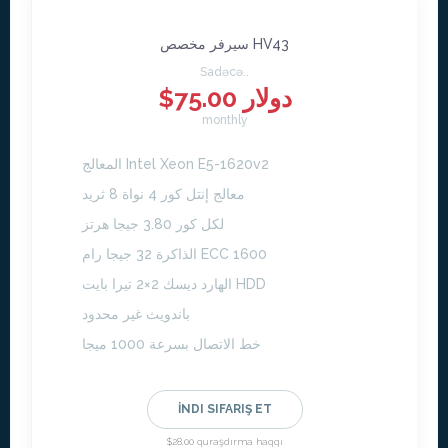
سيرفر مخصص HV43
Sadəcə..
$75.00 دولار
monthly
المعالج Intel Xeon E5-1620v2
معالج إنتل كور 4 نواة 8 ثريد
لكل كور 3.80 جيجا هرتز
الذاكرة 32 جيجا رام ECC 1600
الهارد ديسك 2×2 تيرا بايت HDD
باندويث غير محدود
خط الاتصال بسرعة 1000 ميجا
İNDI SIFARIŞ ET
$28.00 quraşdırma haqqı