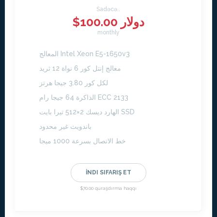
Sadəcə..
$100.00 دولار
monthly
المعالج Intel Xeon E5-1650v3
معالج إنتل كور 6 نواة 12 ثريد
لكل كور 3.80 جيجا هرتز
الذاكرة 64 جيجا رام ECC 2133
الهارد ديسك 2×512 تيرا بايت SSD
باندويث غير محدود
خط الاتصال بسرعة 1000 ميجا
İNDI SIFARIŞ ET
$70.00 quraşdırma haqqı