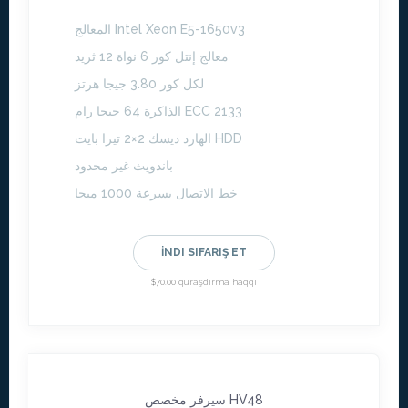
المعالج Intel Xeon E5-1650v3
معالج إنتل كور 6 نواة 12 ثريد
لكل كور 3.80 جيجا هرتز
الذاكرة 64 جيجا رام ECC 2133
الهارد ديسك 2×2 تيرا بايت HDD
باندويث غير محدود
خط الاتصال بسرعة 1000 ميجا
İNDI SIFARIŞ ET
$70.00 quraşdırma haqqı
سيرفر مخصص HV48