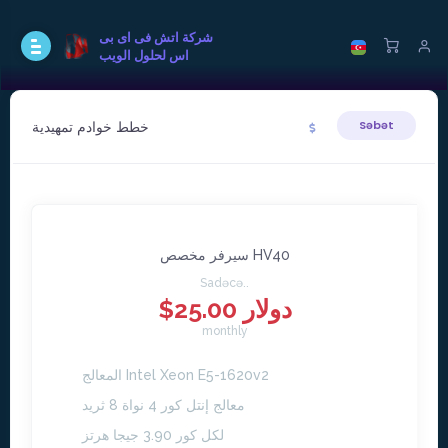
شركة اتش فى اى بى
اس لحلول الويب
خطط خوادم تمهيدية
Səbət
سيرفر مخصص HV40
Sadəcə..
$25.00 دولار
monthly
المعالج Intel Xeon E5-1620v2
معالج إنتل كور 4 نواة 8 ثريد
لكل كور 3.90 جيجا هرتز