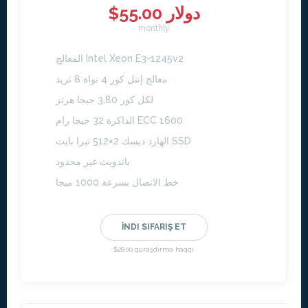
$55.00 دولار
monthly
المعالج Intel Xeon E3-1245v2
معالج إنتل كور 4 نواة 8 ثريد
لكل كور 3.80 جيجا هرتز
الذاكرة 32 جيجا رام ECC 1600
الهارد ديسك 2×512 تيرا بايت SSD
باندويث غير محدود
خط الاتصال بسرعة 1000 ميجا
İNDI SIFARIŞ ET
$28.00 quraşdırma haqqı