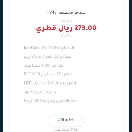
سيرفر مخصص HV43
يبدأ من
273.00 ريال قطري
شهري
المعالج Intel Xeon E5-1620v2
معالج إنتل كور 4 نواة 8 ثريد
لكل كور 3.80 جيجا هرتز
الذاكرة 32 جيجا رام ECC 1600
الهارد ديسك 2×2 تيرا بايت HDD
باندويث غير محدود
خط الاتصال بسرعة 1000 ميجا
أطلبه الآن
101.92 رسوم إعداد