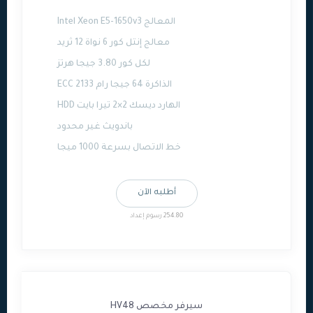
المعالج Intel Xeon E5-1650v3
معالج إنتل كور 6 نواة 12 ثريد
لكل كور 3.80 جيجا هرتز
الذاكرة 64 جيجا رام ECC 2133
الهارد ديسك 2×2 تيرا بايت HDD
باندويث غير محدود
خط الاتصال بسرعة 1000 ميجا
أطلبه الآن
254.80 رسوم إعداد
سيرفر مخصص HV48