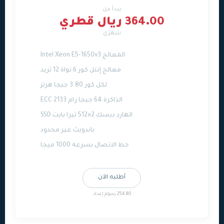
يبدأ من
364.00 ريال قطري
شهري
المعالج Intel Xeon E5-1650v3
معالج إنتل كور 6 نواة 12 ثريد
لكل كور 3.80 جيجا هرتز
الذاكرة 64 جيجا رام ECC 2133
الهارد ديسك 2×512 تيرا بايت SSD
باندويث غير محدود
خط الاتصال بسرعة 1000 ميجا
أطلبه الآن
254.80 رسوم إعداد