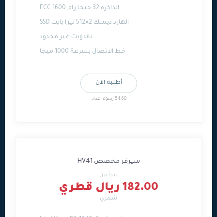
الذاكرة 32 جيجا رام ECC 1600
الهارد ديسك 2×512 تيرا بايت SSD
باندويث غير محدود
خط الاتصال بسرعة 1000 ميجا
أطلبه الآن
54.60 رسوم إعداد
سيرفر مخصص HV41
يبدأ من
182.00 ريال قطري
شهري