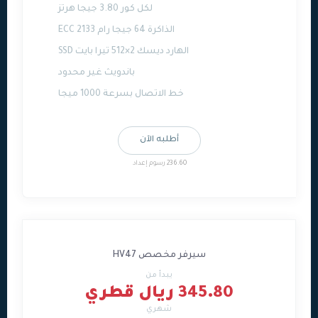
لكل كور 3.80 جيجا هرتز
الذاكرة 64 جيجا رام ECC 2133
الهارد ديسك 2×512 تيرا بايت SSD
باندويث غير محدود
خط الاتصال بسرعة 1000 ميجا
أطلبه الآن
236.60 رسوم إعداد
سيرفر مخصص HV47
يبدأ من
345.80 ريال قطري
شهري