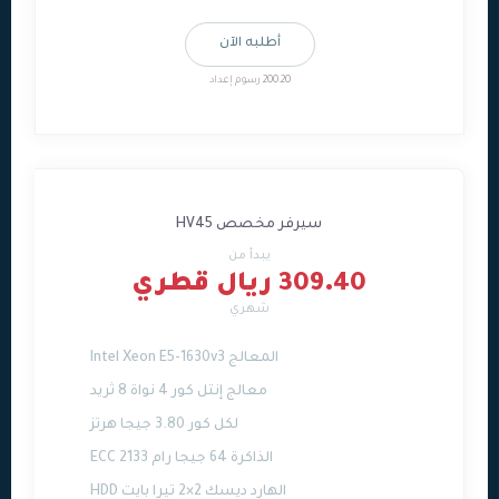
أطلبه الآن
200.20 رسوم إعداد
سيرفر مخصص HV45
يبدأ من
309.40 ريال قطري
شهري
المعالج Intel Xeon E5-1630v3
معالج إنتل كور 4 نواة 8 ثريد
لكل كور 3.80 جيجا هرتز
الذاكرة 64 جيجا رام ECC 2133
الهارد ديسك 2×2 تيرا بايت HDD