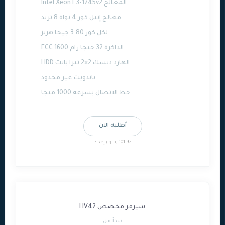
المعالج Intel Xeon E3-1245v2
معالج إنتل كور 4 نواة 8 ثريد
لكل كور 3.80 جيجا هرتز
الذاكرة 32 جيجا رام ECC 1600
الهارد ديسك 2×2 تيرا بايت HDD
باندويث غير محدود
خط الاتصال بسرعة 1000 ميجا
أطلبه الآن
101.92 رسوم إعداد
سيرفر مخصص HV42
يبدأ من