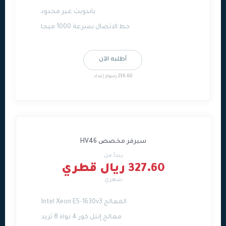
باندويث غير محدود
خط الاتصال بسرعة 1000 ميجا
أطلبه الآن
236.60 رسوم إعداد
سيرفر مخصص HV46
يبدأ من
327.60 ريال قطري
شهري
المعالج Intel Xeon E5-1630v3
معالج إنتل كور 4 نواة 8 ثريد