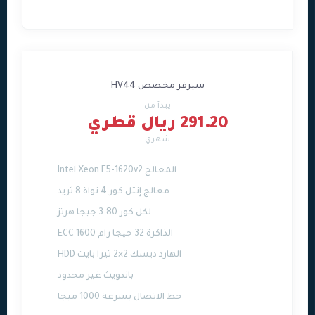
سيرفر مخصص HV44
يبدأ من
291.20 ريال قطري
شهري
المعالج Intel Xeon E5-1620v2
معالج إنتل كور 4 نواة 8 ثريد
لكل كور 3.80 جيجا هرتز
الذاكرة 32 جيجا رام ECC 1600
الهارد ديسك 2×2 تيرا بايت HDD
باندويث غير محدود
خط الاتصال بسرعة 1000 ميجا