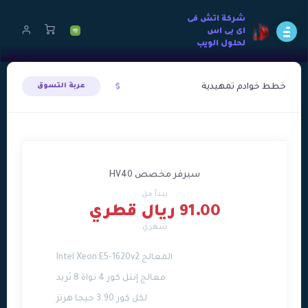
شركة اتش فى
اى بى اس
لحلول الويب
خطط خوادم تمهيدية
عربة التسوق
سيرفر مخصص HV40
يبدأ من
91.00 ريال قطري
شهري
المعالج Intel Xeon E5-1620v2
معالج إنتل كور 4 نواة 8 ثريد
لكل كور 3.90 جيجا هرتز