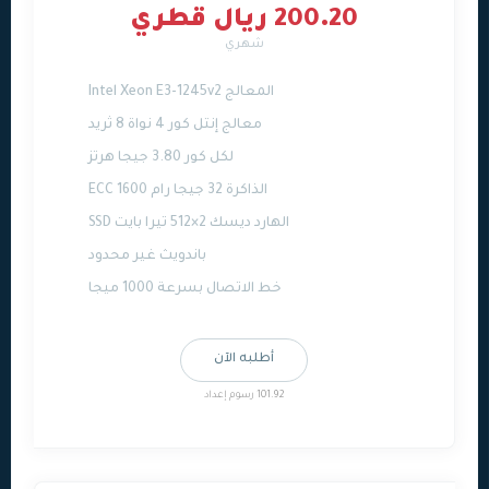
200.20 ريال قطري
شهري
المعالج Intel Xeon E3-1245v2
معالج إنتل كور 4 نواة 8 ثريد
لكل كور 3.80 جيجا هرتز
الذاكرة 32 جيجا رام ECC 1600
الهارد ديسك 2×512 تيرا بايت SSD
باندويث غير محدود
خط الاتصال بسرعة 1000 ميجا
أطلبه الآن
101.92 رسوم إعداد