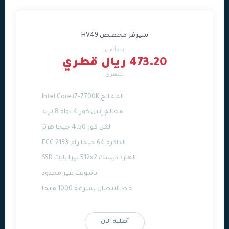
سيرفر مخصص HV49
يبدأ من
473.20 ريال قطري
شهري
المعالج Intel Core i7-7700K
معالج إنتل كور 4 نواة 8 ثريد
لكل كور 4.50 جيجا هرتز
الذاكرة 64 جيجا رام ECC 2133
الهارد ديسك 2×512 تيرا بايت SSD
باندويث غير محدود
خط الاتصال بسرعة 1000 ميجا
أطلبه الآن