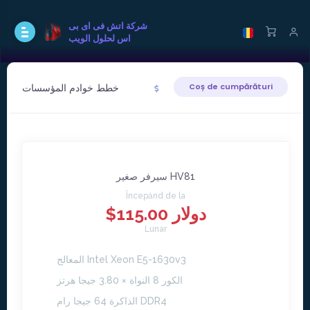
شركة اتش فى اى بى
اس لحلول الويب
خطط خوادم المؤسسات
Coș de cumpărături
سيرفر صغير HV81
Începănd de la
$115.00 دولار
Lunar
المعالج Intel Xeon E5-1630v3
الكور 8 النواة × 3.80 جيجا هرتز
الذاكرة 64 جيجا رام DDR4