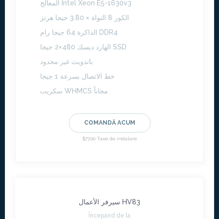
المعالج Intel Xeon E5-1630v3
الكور 8 النواة × 3.80 جيجا هرتز
الذاكرة 64 جيجا رام DDR4
الهارد ديسك 480×2 جيجا SSD
باندويث غير محدود
خط الاتصال بسرعة 1 جيجا
سكربت WHMCS مجاناً
COMANDĂ ACUM
$77.00 Taxe de instalare
سيرفر الأعمال HV83
Începănd de la