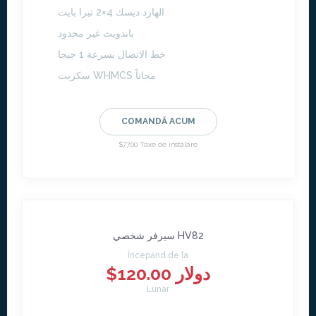
الهارد ديسك 4×2 تيرا بايت
باندويث غير محدود
خط الاتصال بسرعة 1 جيجا
سكربت WHMCS مجاناً
COMANDĂ ACUM
$77.00 Taxe de instalare
سيرفر شخصي HV82
Începănd de la
$120.00 دولار
Lunar