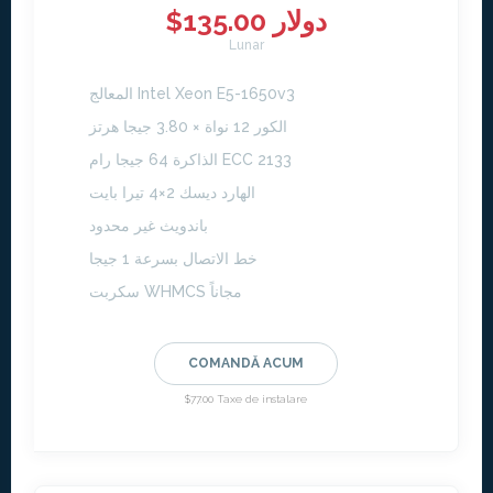
$135.00 دولار
Lunar
المعالج Intel Xeon E5-1650v3
الكور 12 نواة × 3.80 جيجا هرتز
الذاكرة 64 جيجا رام ECC 2133
الهارد ديسك 2×4 تيرا بايت
باندويث غير محدود
خط الاتصال بسرعة 1 جيجا
سكربت WHMCS مجاناً
COMANDĂ ACUM
$77.00 Taxe de instalare