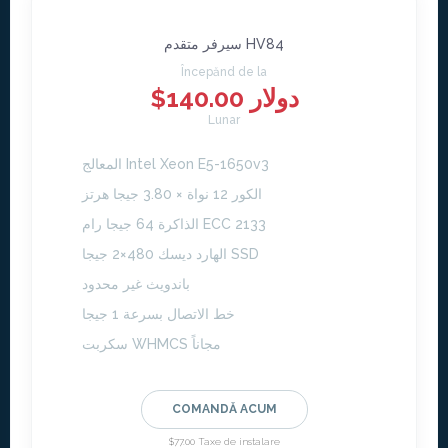
سيرفر متقدم HV84
Începănd de la
$140.00 دولار
Lunar
المعالج Intel Xeon E5-1650v3
الكور 12 نواة × 3.80 جيجا هرتز
الذاكرة 64 جيجا رام ECC 2133
الهارد ديسك 480×2 جيجا SSD
باندويث غير محدود
خط الاتصال بسرعة 1 جيجا
سكربت WHMCS مجاناً
COMANDĂ ACUM
$77.00 Taxe de instalare