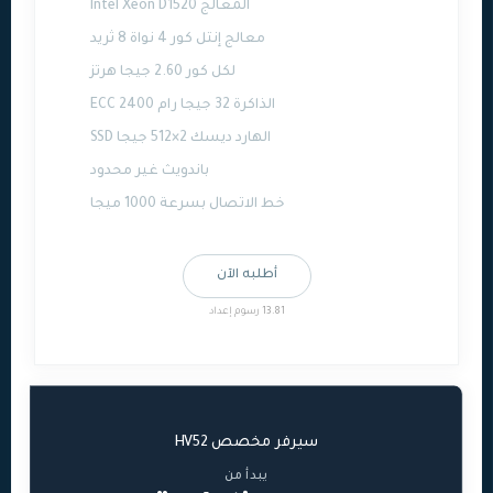
المعالج Intel Xeon D1520
معالج إنتل كور 4 نواة 8 ثريد
لكل كور 2.60 جيجا هرتز
الذاكرة 32 جيجا رام ECC 2400
الهارد ديسك 2×512 جيجا SSD
باندويث غير محدود
خط الاتصال بسرعة 1000 ميجا
أطلبه الآن
13.81 رسوم إعداد
سيرفر مخصص HV52
يبدأ من