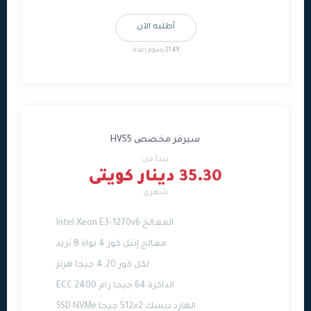
أطلبه الآن
21.49 رسوم إعداد
سيرفر مخصص HV55
يبدأ من
35.30 دينار كويتى
شهري
المعالج Intel Xeon E3-1270v6
معالج إنتل كور 4 نواة 8 ثريد
لكل كور 4.20 جيجا هرتز
الذاكرة 64 جيجا رام ECC 2400
الهارد ديسك 2×512 جيجا SSD NVMe