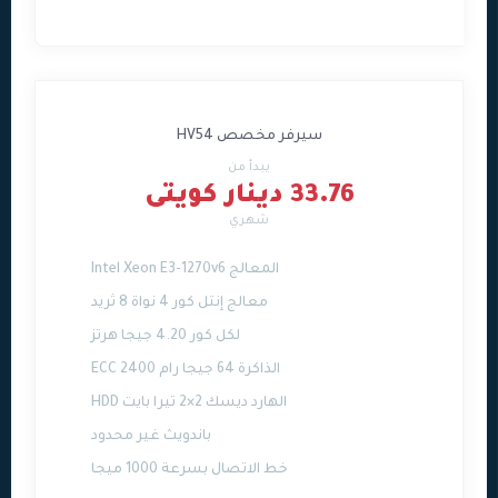
سيرفر مخصص HV54
يبدأ من
33.76 دينار كويتى
شهري
المعالج Intel Xeon E3-1270v6
معالج إنتل كور 4 نواة 8 ثريد
لكل كور 4.20 جيجا هرتز
الذاكرة 64 جيجا رام ECC 2400
الهارد ديسك 2×2 تيرا بايت HDD
باندويث غير محدود
خط الاتصال بسرعة 1000 ميجا