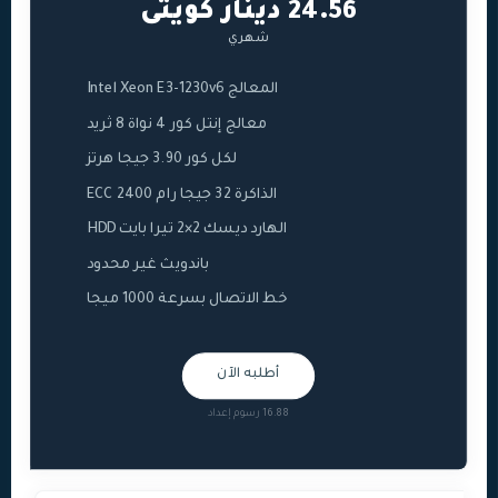
24.56 دينار كويتى
شهري
المعالج Intel Xeon E3-1230v6
معالج إنتل كور 4 نواة 8 ثريد
لكل كور 3.90 جيجا هرتز
الذاكرة 32 جيجا رام ECC 2400
الهارد ديسك 2×2 تيرا بايت HDD
باندويث غير محدود
خط الاتصال بسرعة 1000 ميجا
أطلبه الآن
16.88 رسوم إعداد