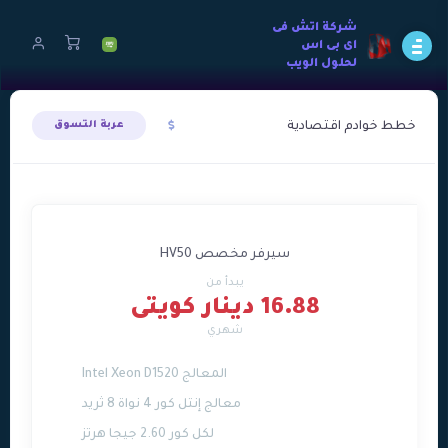
شركة اتش فى
اى بى اس
لحلول الويب
خطط خوادم اقتصادية
عربة التسوق
سيرفر مخصص HV50
يبدأ من
16.88 دينار كويتى
شهري
المعالج Intel Xeon D1520
معالج إنتل كور 4 نواة 8 ثريد
لكل كور 2.60 جيجا هرتز