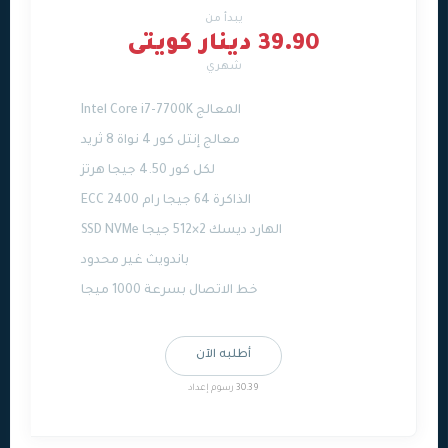
يبدأ من
39.90 دينار كويتى
شهري
المعالج Intel Core i7-7700K
معالج إنتل كور 4 نواة 8 ثريد
لكل كور 4.50 جيجا هرتز
الذاكرة 64 جيجا رام ECC 2400
الهارد ديسك 2×512 جيجا SSD NVMe
باندويث غير محدود
خط الاتصال بسرعة 1000 ميجا
أطلبه الآن
30.39 رسوم إعداد