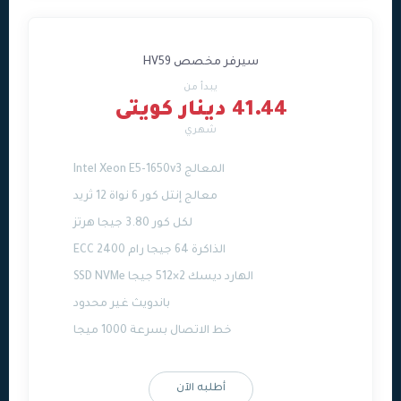
سيرفر مخصص HV59
يبدأ من
41.44 دينار كويتى
شهري
المعالج Intel Xeon E5-1650v3
معالج إنتل كور 6 نواة 12 ثريد
لكل كور 3.80 جيجا هرتز
الذاكرة 64 جيجا رام ECC 2400
الهارد ديسك 2×512 جيجا SSD NVMe
باندويث غير محدود
خط الاتصال بسرعة 1000 ميجا
أطلبه الآن