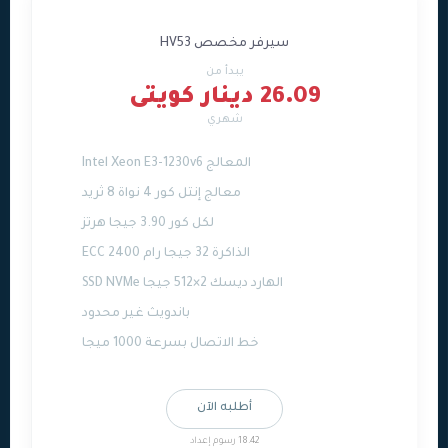
سيرفر مخصص HV53
يبدأ من
26.09 دينار كويتى
شهري
المعالج Intel Xeon E3-1230v6
معالج إنتل كور 4 نواة 8 ثريد
لكل كور 3.90 جيجا هرتز
الذاكرة 32 جيجا رام ECC 2400
الهارد ديسك 2×512 جيجا SSD NVMe
باندويث غير محدود
خط الاتصال بسرعة 1000 ميجا
أطلبه الآن
18.42 رسوم إعداد