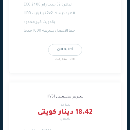
الذاكرة 32 جيجا رام ECC 2400
الهارد ديسك 2×2 تيرا بايت HDD
باندويث غير محدود
خط الاتصال بسرعة 1000 ميجا
أطلبه الآن
13.81 رسوم إعداد
سيرفر مخصص HV51
يبدأ من
18.42 دينار كويتى
شهري