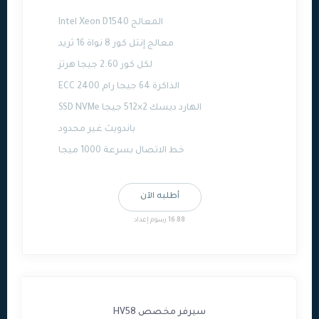
المعالج Intel Xeon D1540
معالج إنتل كور 8 نواة 16 ثريد
لكل كور 2.60 جيجا هرتز
الذاكرة 64 جيجا رام ECC 2400
الهارد ديسك 2×512 جيجا SSD NVMe
باندويث غير محدود
خط الاتصال بسرعة 1000 ميجا
أطلبه الآن
16.88 رسوم إعداد
سيرفر مخصص HV58