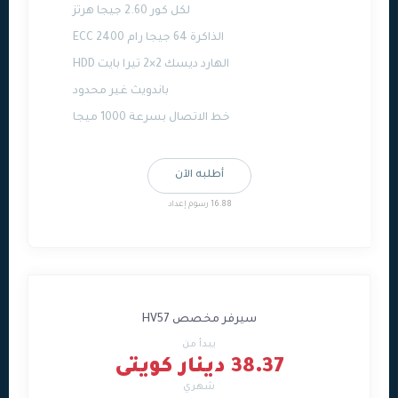
لكل كور 2.60 جيجا هرتز
الذاكرة 64 جيجا رام ECC 2400
الهارد ديسك 2×2 تيرا بايت HDD
باندويث غير محدود
خط الاتصال بسرعة 1000 ميجا
أطلبه الآن
16.88 رسوم إعداد
سيرفر مخصص HV57
يبدأ من
38.37 دينار كويتى
شهري