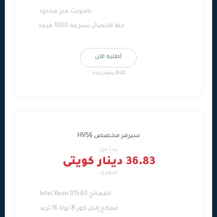
باندويث غير محدود
خط الاتصال بسرعة 1000 ميجا
أطلبه الآن
23.02 رسوم إعداد
سيرفر مخصص HV56
يبدأ من
36.83 دينار كويتى
شهري
المعالج Intel Xeon D1540
معالج إنتل كور 8 نواة 16 ثريد