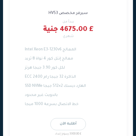
سيرفر مخصص HV53
يبدأ من
£ 4675.00 جنية
شهري
المعالج Intel Xeon E3-1230v6
معالج إنتل كور 4 نواة 8 ثريد
لكل كور 3.90 جيجا هرتز
الذاكرة 32 جيجا رام ECC 2400
الهارد ديسك 2×512 جيجا SSD NVMe
باندويث غير محدود
خط الاتصال بسرعة 1000 ميجا
أطلبه الآن
£ 3300.00 رسوم إعداد