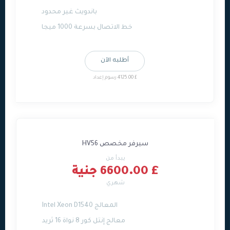
باندويث غير محدود
خط الاتصال بسرعة 1000 ميجا
أطلبه الآن
£ 4125.00 رسوم إعداد
سيرفر مخصص HV56
يبدأ من
£ 6600.00 جنية
شهري
المعالج Intel Xeon D1540
معالج إنتل كور 8 نواة 16 ثريد