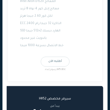
المعالج Intel Xeon D1520
معالج إنتل كور 4 نواة 8 ثريد
لكل كور 2.60 جيجا هرتز
الذاكرة 32 جيجا رام ECC 2400
الهارد ديسك 2×512 جيجا SSD
باندويث غير محدود
خط الاتصال بسرعة 1000 ميجا
أطلبه الآن
£ 2475.00 رسوم إعداد
سيرفر مخصص HV52
يبدأ من