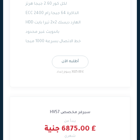
لكل كور 2.60 جيجا هرتز
الذاكرة 64 جيجا رام ECC 2400
الهارد ديسك 2×2 تيرا بايت HDD
باندويث غير محدود
خط الاتصال بسرعة 1000 ميجا
أطلبه الآن
£ 3025.00 رسوم إعداد
سيرفر مخصص HV57
يبدأ من
£ 6875.00 جنية
شهري