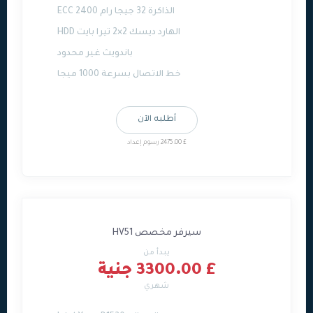
الذاكرة 32 جيجا رام ECC 2400
الهارد ديسك 2×2 تيرا بايت HDD
باندويث غير محدود
خط الاتصال بسرعة 1000 ميجا
أطلبه الآن
£ 2475.00 رسوم إعداد
سيرفر مخصص HV51
يبدأ من
£ 3300.00 جنية
شهري