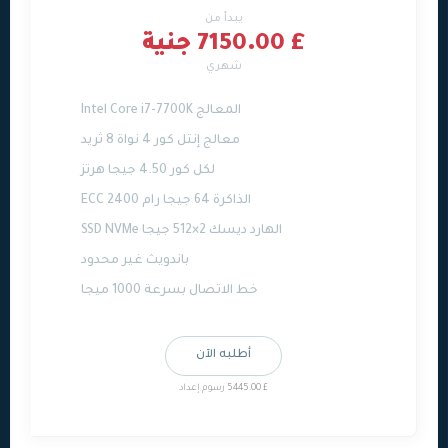
يبدأ من
£ 7150.00 جنية
شهري
المعالج Intel Core i7-7700K
معالج إنتل كور 4 نواة 8 ثريد
لكل كور 4.50 جيجا هرتز
الذاكرة 64 جيجا رام ECC 2400
الهارد ديسك 2×512 جيجا SSD NVMe
باندويث غير محدود
خط الاتصال بسرعة 1000 ميجا
أطلبه الآن
£ 5445.00 رسوم إعداد