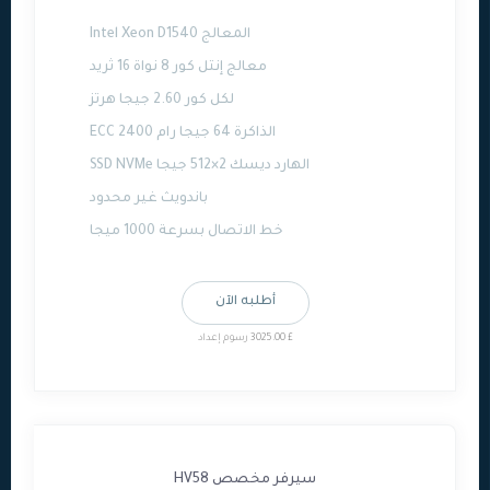
المعالج Intel Xeon D1540
معالج إنتل كور 8 نواة 16 ثريد
لكل كور 2.60 جيجا هرتز
الذاكرة 64 جيجا رام ECC 2400
الهارد ديسك 2×512 جيجا SSD NVMe
باندويث غير محدود
خط الاتصال بسرعة 1000 ميجا
أطلبه الآن
£ 3025.00 رسوم إعداد
سيرفر مخصص HV58