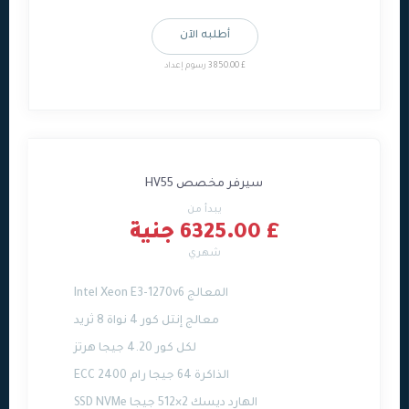
أطلبه الآن
£ 3850.00 رسوم إعداد
سيرفر مخصص HV55
يبدأ من
£ 6325.00 جنية
شهري
المعالج Intel Xeon E3-1270v6
معالج إنتل كور 4 نواة 8 ثريد
لكل كور 4.20 جيجا هرتز
الذاكرة 64 جيجا رام ECC 2400
الهارد ديسك 2×512 جيجا SSD NVMe