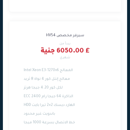
سيرفر مخصص HV54
يبدأ من
£ 6050.00 جنية
شهري
المعالج Intel Xeon E3-1270v6
معالج إنتل كور 4 نواة 8 ثريد
لكل كور 4.20 جيجا هرتز
الذاكرة 64 جيجا رام ECC 2400
الهارد ديسك 2×2 تيرا بايت HDD
باندويث غير محدود
خط الاتصال بسرعة 1000 ميجا