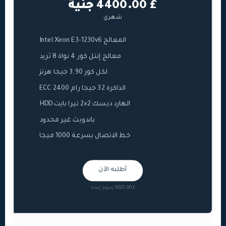
£ 4400.00 جنية
شهري
المعالج Intel Xeon E3-1230v6
معالج إنتل كور 4 نواة 8 ثريد
لكل كور 3.90 جيجا هرتز
الذاكرة 32 جيجا رام ECC 2400
الهارد ديسك 2×2 تيرا بايت HDD
باندويث غير محدود
خط الاتصال بسرعة 1000 ميجا
أطلبه الآن
£ 3025.00 رسوم إعداد