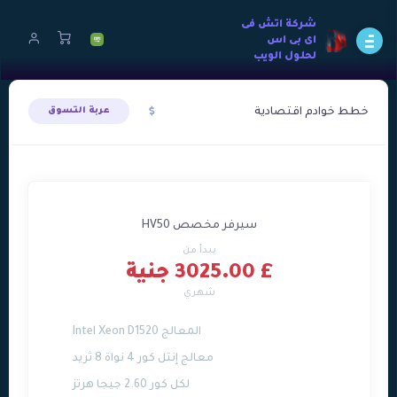
شركة اتش فى
اى بى اس
لحلول الويب
خطط خوادم اقتصادية
عربة التسوق
سيرفر مخصص HV50
يبدأ من
£ 3025.00 جنية
شهري
المعالج Intel Xeon D1520
معالج إنتل كور 4 نواة 8 ثريد
لكل كور 2.60 جيجا هرتز