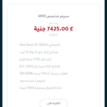
سيرفر مخصص HV59
يبدأ من
£ 7425.00 جنية
شهري
المعالج Intel Xeon E5-1650v3
معالج إنتل كور 6 نواة 12 ثريد
لكل كور 3.80 جيجا هرتز
الذاكرة 64 جيجا رام ECC 2400
الهارد ديسك 2×512 جيجا SSD NVMe
باندويث غير محدود
خط الاتصال بسرعة 1000 ميجا
أطلبه الآن