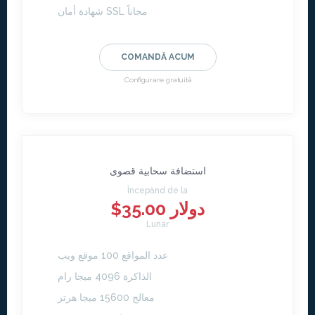
شهادة أمان SSL مجاناً
COMANDĂ ACUM
Configurare gratuită
استضافة سحابية قصوى
Începănd de la
$35.00 دولار
Lunar
عدد المواقع 100 موقع ويب
الذاكرة 4096 ميجا رام
معالج 15600 ميجا هرتز