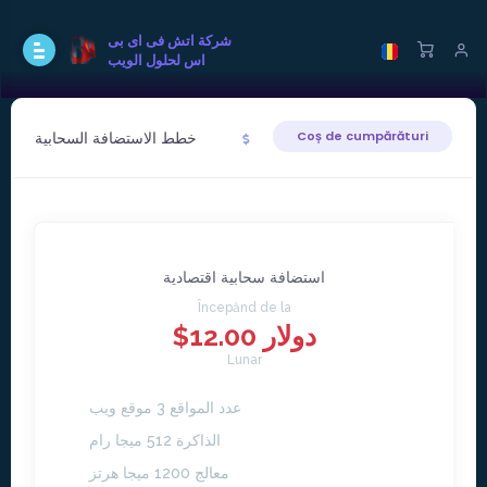
شركة اتش فى اى بى
اس لحلول الويب
خطط الاستضافة السحابية
Coș de cumpărături
استضافة سحابية اقتصادية
Începănd de la
$12.00 دولار
Lunar
عدد المواقع 3 موقع ويب
الذاكرة 512 ميجا رام
معالج 1200 ميجا هرتز