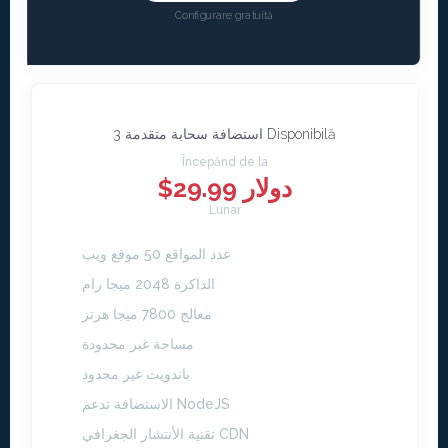
Configurare gratuită
3 Disponibilă
استضافة سحابة متقدمة
Începănd de la
$29.99 دولار
Lunar
عدد المواقع 50 موقع ويب
الذاكرة 2048 ميجا رام
معالج 7800 ميجا هرتز
مساحة غير محدودة
باندويث غير محدود
الاستضافة تدعم NodeJS
تقنية الأنتشار الجغرافي CDN