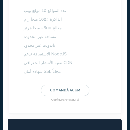
عدد المواقع 10 موقع ويب
الذاكرة 1024 ميجا رام
معالج 2600 ميجا هرتز
مساحة غير محدودة
باندويث غير محدود
الاستضافة تدعم NodeJS
تقنية الأنتشار الجغرافي CDN
شهادة أمان SSL مجاناً
COMANDĂ ACUM
Configurare gratuită