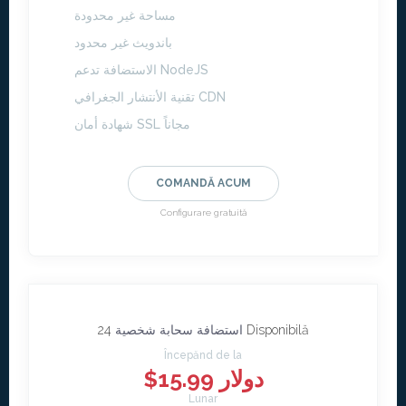
مساحة غير محدودة
باندويث غير محدود
الاستضافة تدعم NodeJS
تقنية الأنتشار الجغرافي CDN
شهادة أمان SSL مجاناً
COMANDĂ ACUM
Configurare gratuită
24 Disponibilă
استضافة سحابة شخصية
Începănd de la
$15.99 دولار
Lunar