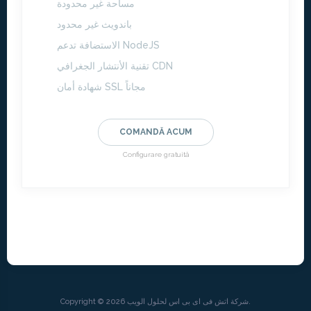
مساحة غير محدودة
باندويث غير محدود
الاستضافة تدعم NodeJS
تقنية الأنتشار الجغرافي CDN
شهادة أمان SSL مجاناً
COMANDĂ ACUM
Configurare gratuită
Copyright © 2026 شركة اتش فى اى بى اس لحلول الويب.