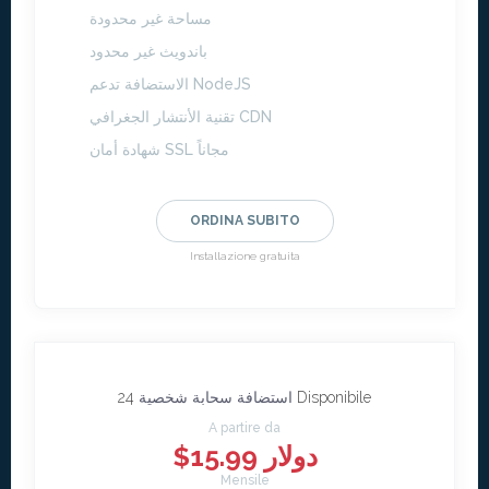
مساحة غير محدودة
باندويث غير محدود
الاستضافة تدعم NodeJS
تقنية الأنتشار الجغرافي CDN
شهادة أمان SSL مجاناً
ORDINA SUBITO
Installazione gratuita
24 Disponibile
استضافة سحابة شخصية
A partire da
$15.99 دولار
Mensile