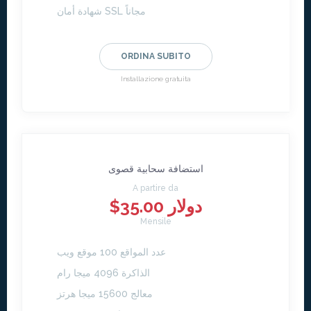
شهادة أمان SSL مجاناً
ORDINA SUBITO
Installazione gratuita
استضافة سحابية قصوى
A partire da
$35.00 دولار
Mensile
عدد المواقع 100 موقع ويب
الذاكرة 4096 ميجا رام
معالج 15600 ميجا هرتز