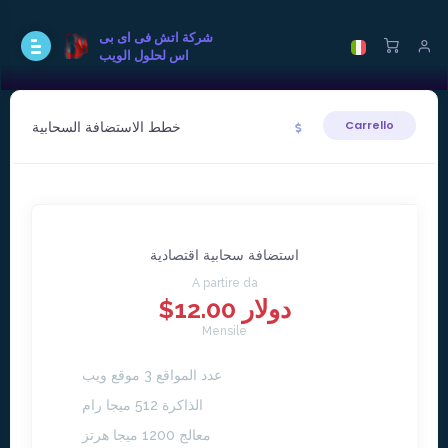
شركة اتش فى اى بى
اس لحلول الويب
خطط الاستضافة السحابية
Carrello
استضافة سحابية اقتصادية
A partire da
$12.00 دولار
Mensile
عدد المواقع 3 موقع ويب
الذاكرة 512 ميجا رام
معالج 1200 ميجا هرتز