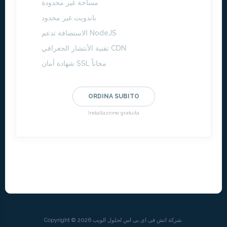
مساحة غير محدودة
باندويث غير محدود
الاستضافة تدعم NodeJS
تقنية الأنتشار الجغرافي CDN
شهادة أمان SSL مجاناً
ORDINA SUBITO
Installazione gratuita
Copyright © 2026 شركة اتش فى اى بى اس لحلول الويب.