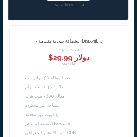
Installazione gratuita
3 Disponibile
استضافة سحابة متقدمة
A partire da
$29.99 دولار
Mensile
عدد المواقع 50 موقع ويب
الذاكرة 2048 ميجا رام
معالج 7800 ميجا هرتز
مساحة غير محدودة
باندويث غير محدود
الاستضافة تدعم NodeJS
تقنية الأنتشار الجغرافي CDN