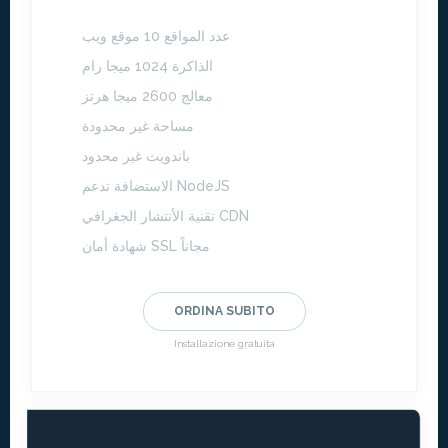
عدد المواقع 10 موقع ويب
الذاكرة 1024 ميجا رام
معالج 2600 ميجا هرتز
مساحة غير محدودة
باندويث غير محدود
الاستضافة تدعم NodeJS
تقنية الأنتشار الجغرافي CDN
شهادة أمان SSL مجاناً
ORDINA SUBITO
Installazione gratuita